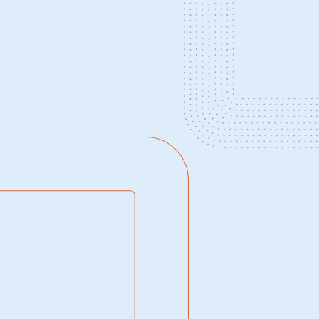
Experimente!
Nossos sistemas vão te surpreender.
Vamos Conversar?
Nosso time está pronto para te ajudar a
melhorar de forma significativa a gestão
da sua empresa, com soluções precisas
que cabem no orçamento.
Venha com a iQuattro já
!