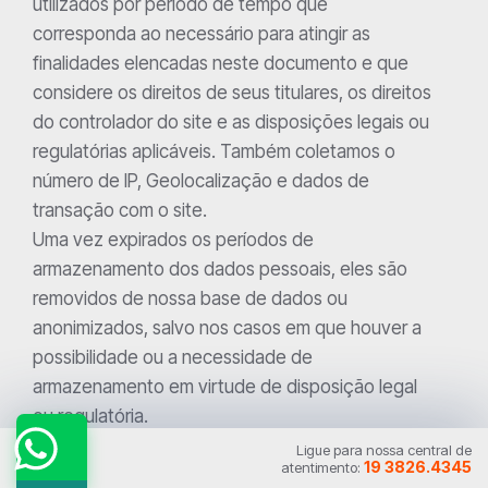
utilizados por período de tempo que
corresponda ao necessário para atingir as
finalidades elencadas neste documento e que
considere os direitos de seus titulares, os direitos
do controlador do site e as disposições legais ou
regulatórias aplicáveis. Também coletamos o
número de IP, Geolocalização e dados de
transação com o site.
Uma vez expirados os períodos de
armazenamento dos dados pessoais, eles são
removidos de nossa base de dados ou
anonimizados, salvo nos casos em que houver a
possibilidade ou a necessidade de
armazenamento em virtude de disposição legal
ou regulatória.
Nós não compartilhamos seus dados pessoais
Ligue para nossa central de
19 3826.4345
atentimento:
com terceiros, salvo para cumprir mandado